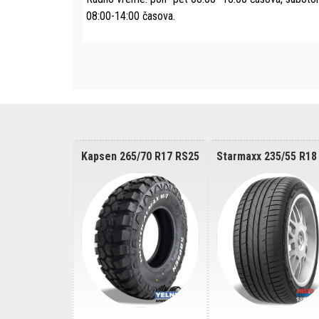
08:00-14:00 časova.
 Viatti Bosco
Kapsen 265/70 R17 RS25
Starmaxx 235/55 R18
112H
121/118Q Off Road
Incurro ST450 100V