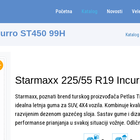
Početna
Katalog
Novosti
Vel
curro ST450 99H
Katalog
Starmaxx 225/55 R19 Incu
Starmaxx, poznati brend turskog proizvođača Petlas Ti
idealna letnja guma za SUV, 4X4 vozila. Kombinuje kva
razvijenim dezenom gazećeg sloja. Sastav gume i diz
performanse prianjanja u svakoj situaciji vožnje. Odl