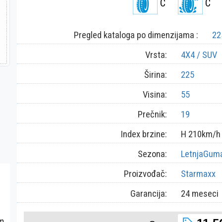
C
C
Pregled kataloga po dimenzijama :
22
Vrsta:
4X4 / SUV
Širina:
225
Visina:
55
Prečnik:
19
Index brzine:
H 210km/h
Sezona:
LetnjaGum
Proizvođač:
Starmaxx
Garancija:
24 meseci
om