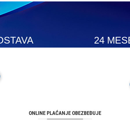
OSTAVA
24 MES
riji Srbije. Isporuku vršimo
Mesto Dobrih Guma daje garan
a je besplatna.
iz svog prodajnog asortima
ONLINE PLAĆANJE OBEZBEĐUJE