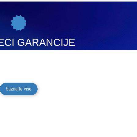
ECI GARANCIJE
ciju na kvalitet i funkcionalnost za svu robu
na u trajanju od 24 meseci od isporuke robe
potrošaču.
Saznajte više