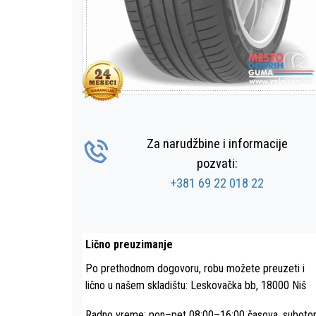
Za narudžbine i informacije
pozvati:
+381 69 22 018 22
Lično preuzimanje
Po prethodnom dogovoru, robu možete preuzeti i
lično u našem skladištu: Leskovačka bb, 18000 Niš
Radno vreme: pon–pet 08:00–16:00 časova, subot