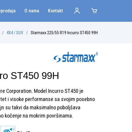
eprodaja
O nama
Kontakt
4X4 / SUV
Starmaxx 225/55 R19 Incurro ST450 99H
rro ST450 99H
re Corporation. Model Incurro ST450 je
litet i visoke performanse sa svojim posebno
ajn su takvi da maksimalno poboljšava
ično kočenje na mokrim površinama.