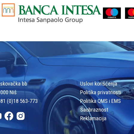
skovačka bb
Uslovi korišćenja
000 Niš
Politika privatnosti
81 (0)18 563-773
Politika QMS i EMS
Saobraznost
Reklamacija