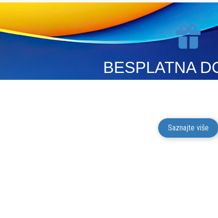
BESPLATNA D
Mesto Dobrih Guma isporučuje gume na terito
putem kurirskih službi. Isporuk
Saznajte više