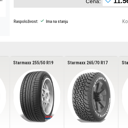
11.5
Cena:
Ko
Raspoloživost:
Ima na stanju
Starmaxx 255/50 R19
Starmaxx 265/70 R17
St
Incurro ST450 107V
Mountterra A/T
In
121/118S