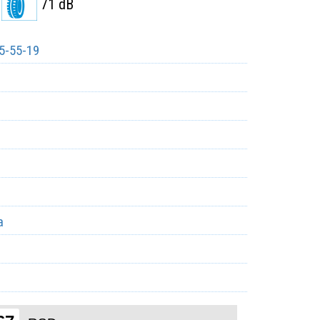
71 dB
5-55-19
a