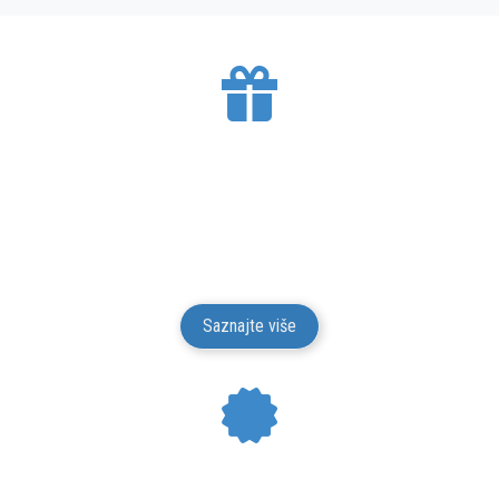
BESPLATNA DOSTAVA
Mesto Dobrih Guma isporučuje gume na teritoriji
Srbije. Isporuku vršimo putem kurirskih službi.
Isporuka je besplatna.
Saznajte više
24 MESECI GARANCIJE