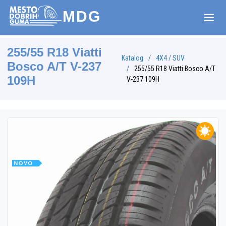
MDG
255/55 R18 Viatti
Katalog
4X4 / SUV
Bosco A/T V-237
255/55 R18 Viatti Bosco A/T
109H
V-237 109H