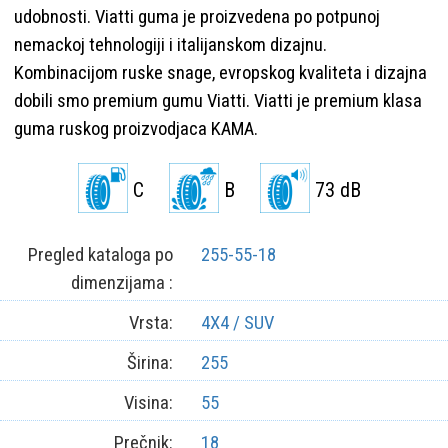
udobnosti. Viatti guma je proizvedena po potpunoj
nemackoj tehnologiji i italijanskom dizajnu.
Kombinacijom ruske snage, evropskog kvaliteta i dizajna
dobili smo premium gumu Viatti. Viatti je premium klasa
guma ruskog proizvodjaca KAMA.
C
B
73 dB
Pregled kataloga po
255-55-18
dimenzijama :
Vrsta:
4X4 / SUV
Širina:
255
Visina:
55
Prečnik:
18