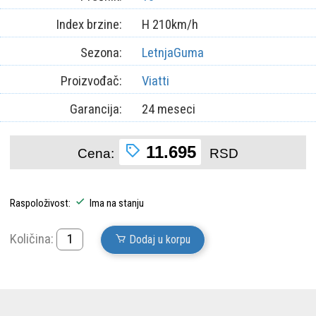
Index brzine:
H 210km/h
Sezona:
LetnjaGuma
Proizvođač:
Viatti
Garancija:
24 meseci
11.695
Cena:
RSD
Raspoloživost:
Ima na stanju
Količina:
Dodaj u korpu