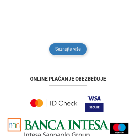
Mesto Dobrih Guma daje garanciju na kvalitet i
funkcionalnost za svu robu iz svog prodajnog
asortimana u trajanju od 24 meseci od isporuke robe
potrošaču.
Saznajte više
ONLINE PLAĆANJE OBEZBEĐUJE