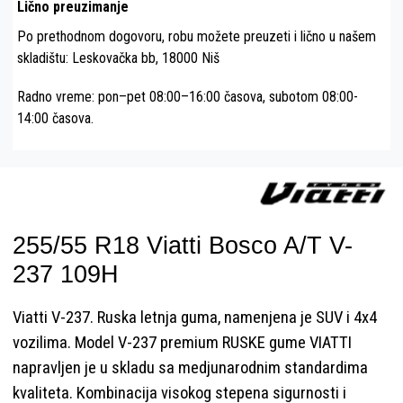
Lično preuzimanje
Po prethodnom dogovoru, robu možete preuzeti i lično u našem
skladištu: Leskovačka bb, 18000 Niš
Radno vreme: pon–pet 08:00–16:00 časova, subotom 08:00-
14:00 časova.
255/55 R18 Viatti Bosco A/T V-
237 109H
Viatti V-237. Ruska letnja guma, namenjena je SUV i 4x4
vozilima. Model V-237 premium RUSKE gume VIATTI
napravljen je u skladu sa medjunarodnim standardima
kvaliteta. Kombinacija visokog stepena sigurnosti i