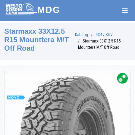
MDG
Starmaxx 33X12.5
Katalog
4X4 / SUV
R15 Mounttera M/T
Starmaxx 33X12.5 R15
Off Road
Mounttera M/T Off Road