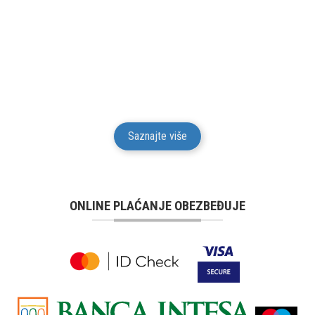
24 MESECI GARANCIJE
Mesto Dobrih Guma daje garanciju na kvalitet i
funkcionalnost za svu robu iz svog prodajnog
asortimana u trajanju od 24 meseci od isporuke robe
potrošaču.
Saznajte više
ONLINE PLAĆANJE OBEZBEĐUJE