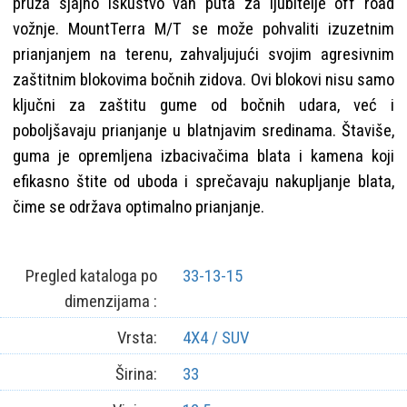
pruža sjajno iskustvo van puta za ljubitelje off road
vožnje. MountTerra M/T se može pohvaliti izuzetnim
prianjanjem na terenu, zahvaljujući svojim agresivnim
zaštitnim blokovima bočnih zidova. Ovi blokovi nisu samo
ključni za zaštitu gume od bočnih udara, već i
poboljšavaju prianjanje u blatnjavim sredinama. Štaviše,
guma je opremljena izbacivačima blata i kamena koji
efikasno štite od uboda i sprečavaju nakupljanje blata,
čime se održava optimalno prianjanje.
Pregled kataloga po
33-13-15
dimenzijama :
Vrsta:
4X4 / SUV
Širina:
33