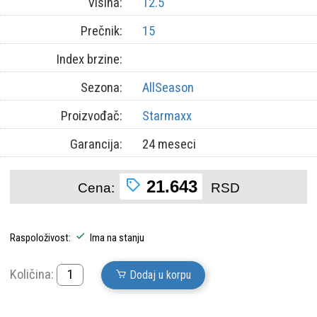
Visina:
12.5
Prečnik:
15
Index brzine:
Sezona:
AllSeason
Proizvođač:
Starmaxx
Garancija:
24 meseci
21.643
Cena:
RSD
Raspoloživost:
Ima na stanju
Količina:
Dodaj u korpu