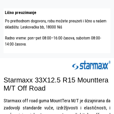
Lično preuzimanje
Po prethodnom dogovoru, robu možete preuzeti i lično u našem
skladištu: Leskovačka bb, 18000 Niš
Radno vreme: pon–pet 08:00–16:00 časova, subotom 08:00-
14:00 časova.
Starmaxx 33X12.5 R15 Mounttera
M/T Off Road
Starmaxx off road guma MountTera M/T je dizajnirana da
zadovolji standarde vuče, izdržljivosti i elastičnosti, i