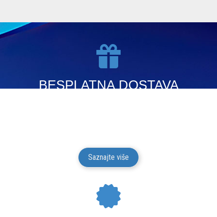
BESPLATNA DOSTAVA
Mesto Dobrih Guma isporučuje gume na teritoriji
Srbije. Isporuku vršimo putem kurirskih službi.
Isporuka je besplatna.
Saznajte više