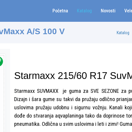
Početna
Katalog
Novosti
Vel
vMaxx A/S 100 V
Katalog
Starmaxx 215/60 R17 SuvM
Starmaxx SUVMAXX je guma za SVE SEZONE za putni
Dizajn i šara gume su takvi da pružaju odlično prianjan
uslovima pružaju udobnu i sigurnu vožnju. Kanali ko
dođe do stvaranja aqvaplaninga tako da doprinose tom
pneumatika. Odlična u svim uslovima i leti i zimi! Gu