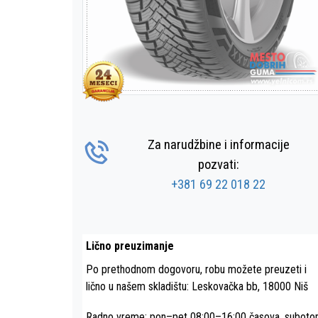
Za narudžbine i informacije
pozvati:
+381 69 22 018 22
Lično preuzimanje
Po prethodnom dogovoru, robu možete preuzeti i
lično u našem skladištu: Leskovačka bb, 18000 Niš
Radno vreme: pon–pet 08:00–16:00 časova, subot