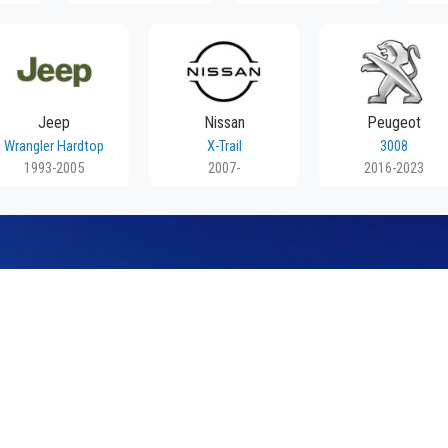
Jeep
Nissan
Peugeot
Wrangler Hardtop
X-Trail
3008
1993-2005
2007-
2016-2023
OSTAVA
24 MES
riji Srbije. Isporuku vršimo
Mesto Dobrih Guma daje garan
a je besplatna.
iz svog prodajnog asortima