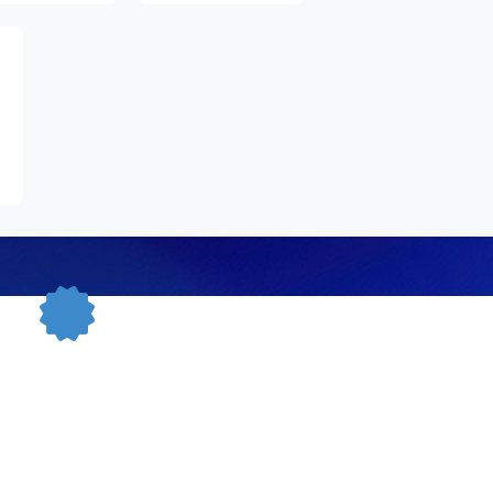
ECI GARANCIJE
ciju na kvalitet i funkcionalnost za svu robu
na u trajanju od 24 meseci od isporuke robe
potrošaču.