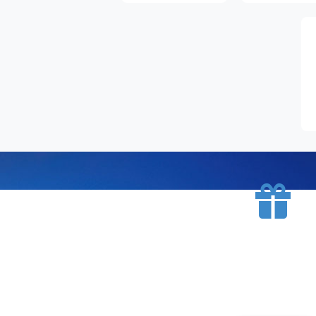
BESPLATNA D
Mesto Dobrih Guma isporučuje gume na terito
putem kurirskih službi. Isporuk