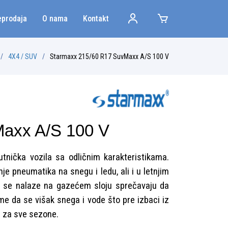
eprodaja
O nama
Kontakt
4X4 / SUV
Starmaxx 215/60 R17 SuvMaxx A/S 100 V
axx A/S 100 V
čka vozila sa odličnim karakteristikama.
je pneumatika na snegu i ledu, ali i u letnjim
ji se nalaze na gazećem sloju sprečavaju da
e da se višak snega i vode što pre izbaci iz
ma za sve sezone.