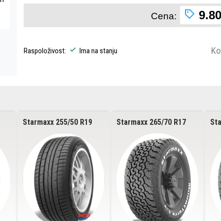
9.8
Cena:
Ko
Raspoloživost:
Ima na stanju
Starmaxx 255/50 R19
Starmaxx 265/70 R17
St
Incurro ST450 107V
Mountterra A/T
Mo
121/118S
12