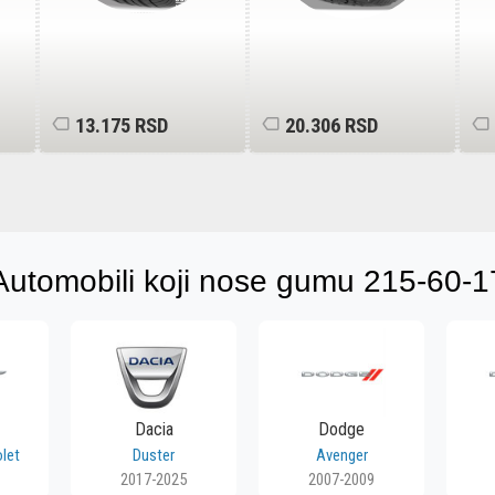
13.175 RSD
20.306 RSD
Automobili koji nose gumu 215-60-1
Dacia
Dodge
olet
Duster
Avenger
2017-2025
2007-2009