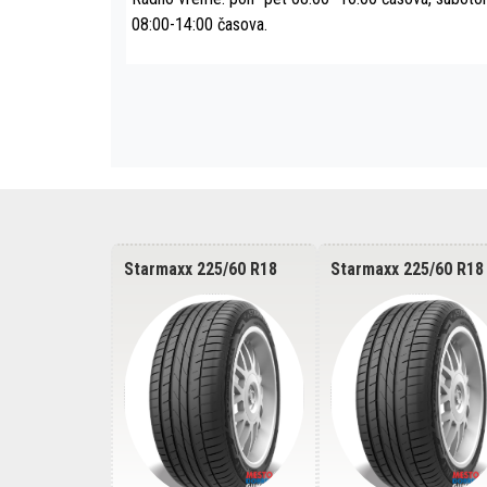
08:00-14:00 časova.
15/55 R18
Starmaxx 225/60 R18
Starmaxx 225/60 R18
450 95H
Incurro ST450 100H
Incurro ST450 100H