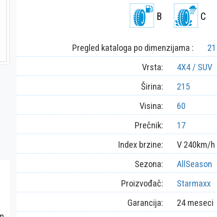
B
C
Pregled kataloga po dimenzijama :
21
Vrsta:
4X4 / SUV
Širina:
215
Visina:
60
Prečnik:
17
Index brzine:
V 240km/h
Sezona:
AllSeason
Proizvođač:
Starmaxx
Garancija:
24 meseci
om