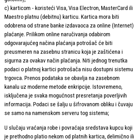
c) karticom - koristeći Visa, Visa Electron, MasterCard ili
Maestro platnu (debitnu) karticu. Kartica mora biti
odobrena od strane banke izdavaoca za online (Internet)
plaćanje. Prilikom online naručivanja odabirom
odgovarajućeg načina plaćanja potrošač će biti
preusmeren na zasebnu stranicu koja je zaštićena i
sigurna za ovakav način plaćanja. Niti jednog trenutka
podaci o platnoj kartici potrošača nisu dostupni sistemu
trgovca. Prenos podataka se obavlja na zasebnom
kanalu uz moderne metode enkripcije. Istovremeno,
isključena je svaka mogućnost presretanja poverljivih
informacija. Podaci se šalju u šifrovanom obliku i čuvaju
se samo na namenskom serveru tog sistema;
U slučaju vraćanja robe i povraćaja sredstava kupcu koji
je prethodno platio nekom od platnih kartica, delimično ili