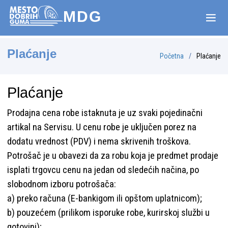
MDG
Plaćanje
Početna
Plaćanje
Plaćanje
Prodajna cena robe istaknuta je uz svaki pojedinačni
artikal na Servisu. U cenu robe je uključen porez na
dodatu vrednost (PDV) i nema skrivenih troškova.
Potrošač je u obavezi da za robu koja je predmet prodaje
isplati trgovcu cenu na jedan od sledećih načina, po
slobodnom izboru potrošača:
a) preko računa (E-bankigom ili opštom uplatnicom);
b) pouzećem (prilikom isporuke robe, kurirskoj službi u
gotovini);