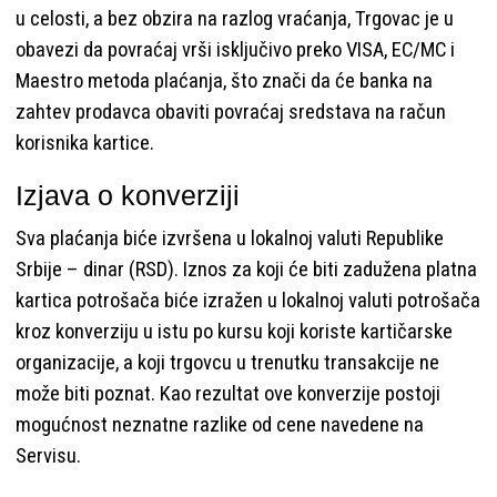
u celosti, a bez obzira na razlog vraćanja, Trgovac je u
obavezi da povraćaj vrši isključivo preko VISA, EC/MC i
Maestro metoda plaćanja, što znači da će banka na
zahtev prodavca obaviti povraćaj sredstava na račun
korisnika kartice.
Izjava o konverziji
Sva plaćanja biće izvršena u lokalnoj valuti Republike
Srbije – dinar (RSD). Iznos za koji će biti zadužena platna
kartica potrošača biće izražen u lokalnoj valuti potrošača
kroz konverziju u istu po kursu koji koriste kartičarske
organizacije, a koji trgovcu u trenutku transakcije ne
može biti poznat. Kao rezultat ove konverzije postoji
mogućnost neznatne razlike od cene navedene na
Servisu.