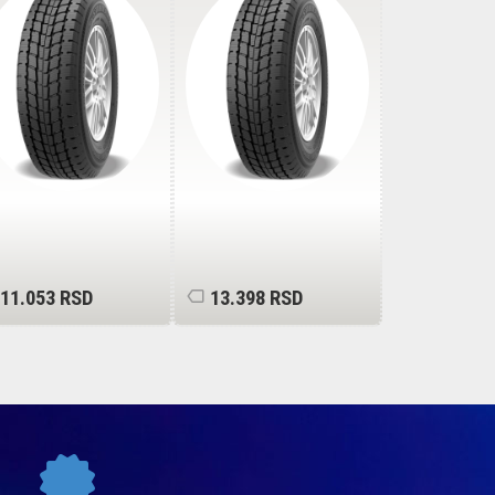
8PR
8PR
112/110R
11.053 RSD
13.398 RSD
12.641 R