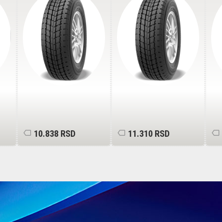
104/102R
107/105T 8PR
R 
10.838 RSD
11.310 RSD