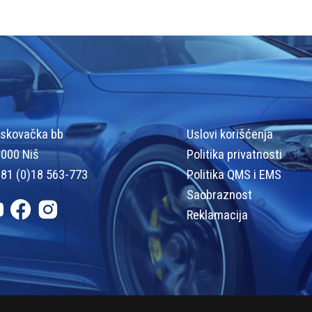
skovačka bb
Uslovi korišćenja
000 Niš
Politika privatnosti
81 (0)18 563-773
Politika QMS i EMS
Saobraznost
Reklamacija