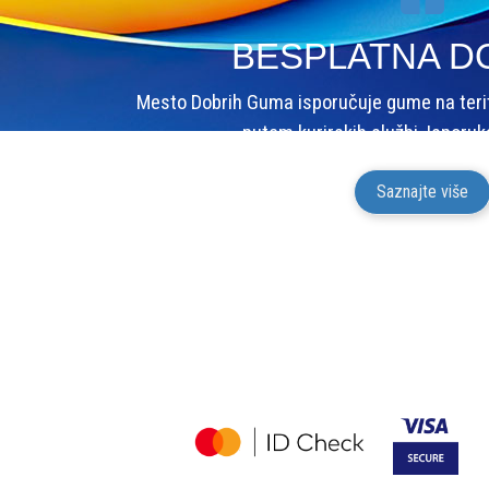
BESPLATNA D
Mesto Dobrih Guma isporučuje gume na terito
putem kurirskih službi. Isporuk
Saznajte više