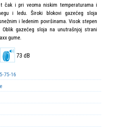
ost čak i pri veoma niskim temperaturama i
gu i ledu. Široki blokovi gazećeg sloja
snežnim i ledenim površinama. Visok stepen
V Oblik gazećeg sloja na unutrašnjoj strani
maxx gume.
73 dB
5-75-16
e