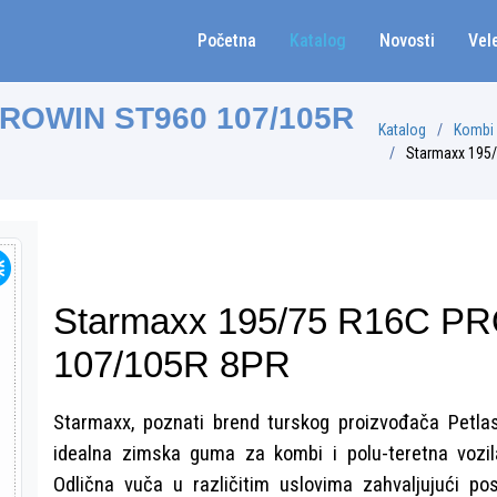
Početna
Katalog
Novosti
Vel
PROWIN ST960 107/105R
Katalog
Kombi
Starmaxx 195
Starmaxx 195/75 R16C P
107/105R 8PR
Starmaxx, poznati brend turskog proizvođača Petla
idealna zimska guma za kombi i polu-teretna vozil
Odlična vuča u različitim uslovima zahvaljujući p