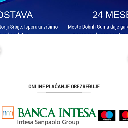
OSTAVA
24 MES
riji Srbije. Isporuku vršimo
Mesto Dobrih Guma daje garan
a je besplatna.
iz svog prodajnog asortima
ONLINE PLAĆANJE OBEZBEĐUJE