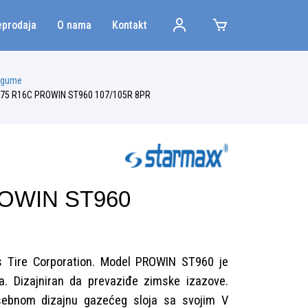
eprodaja
O nama
Kontakt
 gume
/75 R16C PROWIN ST960 107/105R 8PR
ROWIN ST960
s Tire Corporation. Model PROWIN ST960 je
a. Dizajniran da prevaziđe zimske izazove.
osebnom dizajnu gazećeg sloja sa svojim V