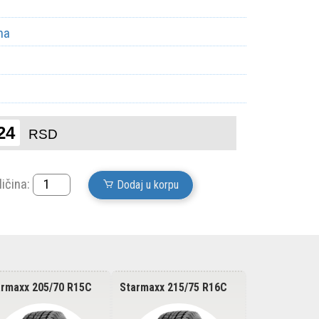
ma
24
RSD
ličina:
Dodaj u korpu
armaxx 205/70 R15C
Starmaxx 215/75 R16C
Starmaxx 22
OWIN ST950 106/104
PROWIN ST950 113/111
PROWIN ST9