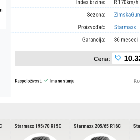
Index brzine:
R 170km/h
om
Sezona:
ZimskaGu
Proizvođač:
Starmaxx
Garancija:
36 meseci
10.3
Cena:
Ko
Raspoloživost:
Ima na stanju
C
Starmaxx 195/70 R15C
Starmaxx 205/65 R16C
St
PROWIN ST950
PROWIN ST950
PR