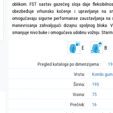
oblikom. FST sastav gazećeg sloja daje fleksibiln
obezbeđuje vrhunsko kočenje i upravljanje na sne
omogućavaju sigurne performanse zaustavljanja na 
manevrisanja zahvaljujući dizajnu spoljnog bloka. 
smanjuje nivo buke i omogućava udobnu vožnju. Star
E
B
Pregled kataloga po dimenzijama :
19
Vrsta:
Kombi gum
Širina:
195
Visina:
75
Prečnik:
16