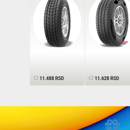
8PR
8PR
 RSD
11.488 RSD
11.628 RSD