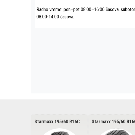
Radno vreme: pon–pet 08:00–16:00 časova, subot
08:00-14:00 časova.
85/75 R16C
Starmaxx 195/60 R16C
Starmaxx 195/60 R16
950
PROWIN ST950 99/97T
Vanmaxx 99/97