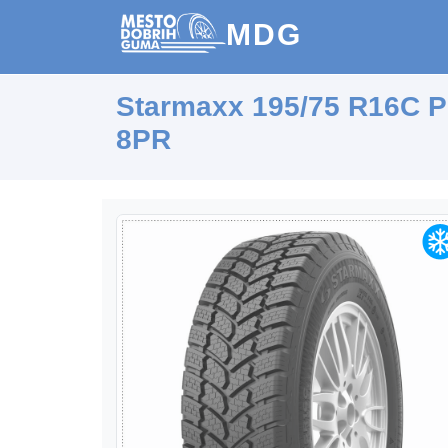
MDG
Starmaxx 195/75 R16C 
8PR