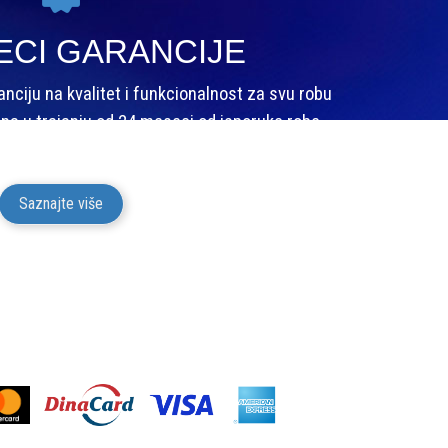
ECI GARANCIJE
ciju na kvalitet i funkcionalnost za svu robu
na u trajanju od 24 meseci od isporuke robe
potrošaču.
Saznajte više