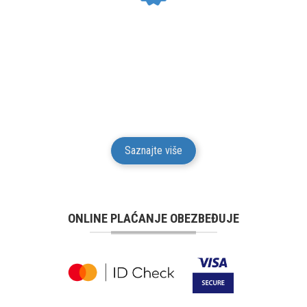
24 MESECI GARANCIJE
Mesto Dobrih Guma daje garanciju na kvalitet i
funkcionalnost za svu robu iz svog prodajnog
asortimana u trajanju od 24 meseci od isporuke robe
potrošaču.
Saznajte više
ONLINE PLAĆANJE OBEZBEĐUJE