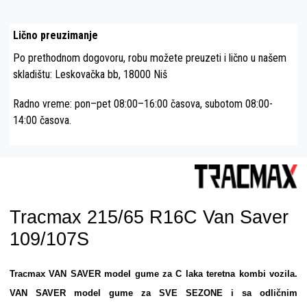
Lično preuzimanje
Po prethodnom dogovoru, robu možete preuzeti i lično u našem
skladištu: Leskovačka bb, 18000 Niš
Radno vreme: pon–pet 08:00–16:00 časova, subotom 08:00-
14:00 časova.
Tracmax 215/65 R16C Van Saver
109/107S
Tracmax VAN SAVER model gume za C laka teretna kombi vozila.
VAN SAVER model gume za SVE SEZONE i sa odličnim