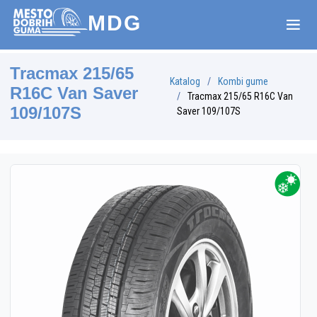
MDG
Tracmax 215/65
Katalog
Kombi gume
R16C Van Saver
Tracmax 215/65 R16C Van
109/107S
Saver 109/107S