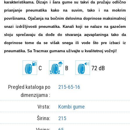
karakteristikama. Dizajn i šara gume su takvi da pružaju odlično
prianjanje pneumatika kako na suvim, tako i na mokrim
površinama. Ojačanja na bočnim delovima doprinose maksimalnoj
snazi izdržljivosti pneumatika. Kanali koji se nalaze na gazećem
sloju sprečavaju da dođe do stvaranja aqvaplaninga tako da
doprinose tome da se višak snega ili vode što pre izbaci iz
pneumatika. Sa Tracmax gumama uživajte u kvalitetnoj vožnji!
C
B
72 dB
Pregled kataloga po
215-65-16
dimenzijama :
Vrsta:
Kombi gume
Širina:
215
Visina:
65