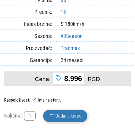
Prečnik:
16
Index brzine:
S 180km/h
Sezona:
AllSeason
Proizvođač:
Tracmax
Garancija:
24 meseci
8.996
Cena:
RSD
Raspoloživost:
Ima na stanju
Količina:
Dodaj u korpu