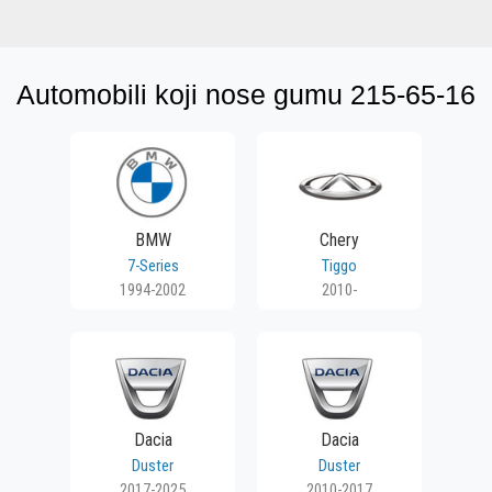
Automobili koji nose gumu 215-65-16
BMW
Chery
7-Series
Tiggo
1994-2002
2010-
Dacia
Dacia
Duster
Duster
2017-2025
2010-2017