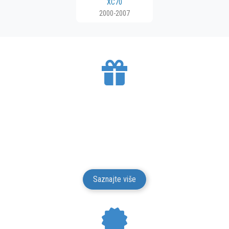
XC70
2000-2007
BESPLATNA DOSTAVA
Mesto Dobrih Guma isporučuje gume na teritoriji
Srbije. Isporuku vršimo putem kurirskih službi.
Isporuka je besplatna.
Saznajte više