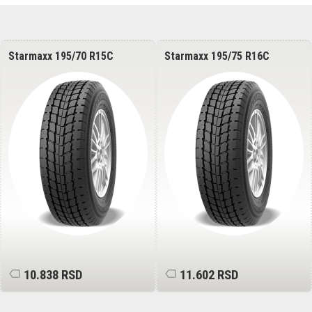
Starmaxx 205/65 R15C
Starmaxx 205/65 R16C
PROWIN ST950 102/100T 8PR
PROWIN ST960 107/105T
12.523 RSD
10.449 RSD