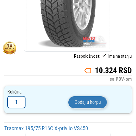
Raspoloživost:
Ima na stanju
10.324 RSD
sa PDV-om
Količina
Dodaj u korpu
Tracmax 195/75 R16C X-privilo VS450