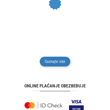
24 MESECI GARANCIJE
Mesto Dobrih Guma daje garanciju na kvalitet i
funkcionalnost za svu robu iz svog prodajnog
asortimana u trajanju od 24 meseci od isporuke robe
potrošaču.
Saznajte više
ONLINE PLAĆANJE OBEZBEĐUJE