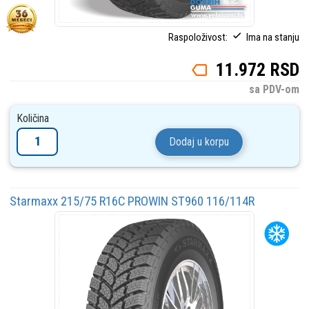
Raspoloživost:
Ima na stanju
11.972 RSD
sa PDV-om
Količina
Dodaj u korpu
Starmaxx 215/75 R16C PROWIN ST960 116/114R