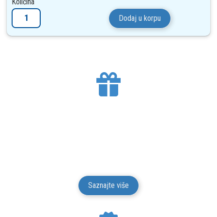
Količina
Dodaj u korpu
BESPLATNA DOSTAVA
Mesto Dobrih Guma isporučuje gume na teritoriji
Srbije. Isporuku vršimo putem kurirskih službi.
Isporuka je besplatna.
Saznajte više