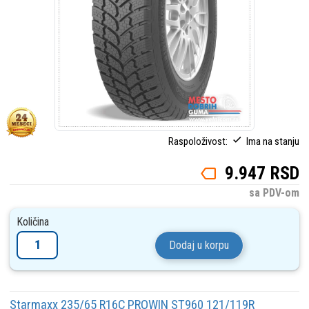
Raspoloživost:
Ima na stanju
9.947 RSD
sa PDV-om
Količina
Dodaj u korpu
Starmaxx 235/65 R16C PROWIN ST960 121/119R