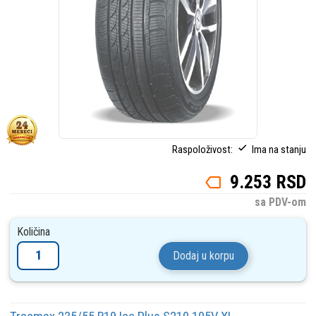
Raspoloživost:
Ima na stanju
9.253 RSD
sa PDV-om
Količina
Dodaj u korpu