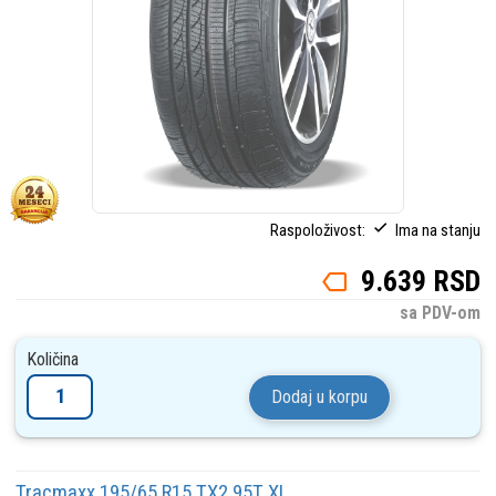
Raspoloživost:
Ima na stanju
9.639 RSD
sa PDV-om
Količina
Dodaj u korpu
Tracmaxx 195/65 R15 TX2 95T XL