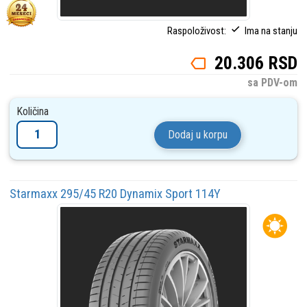
Raspoloživost:
Ima na stanju
20.306 RSD
sa PDV-om
Količina
Dodaj u korpu
Starmaxx 295/45 R20 Dynamix Sport 114Y