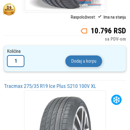
Raspoloživost:
Ima na stanju
10.796 RSD
sa PDV-om
Količina
Dodaj u korpu
Tracmax 275/35 R19 Ice Plus S210 100V XL