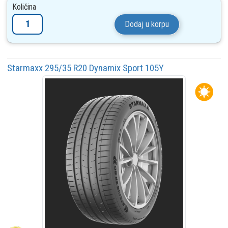
Količina
Dodaj u korpu
Starmaxx 295/35 R20 Dynamix Sport 105Y