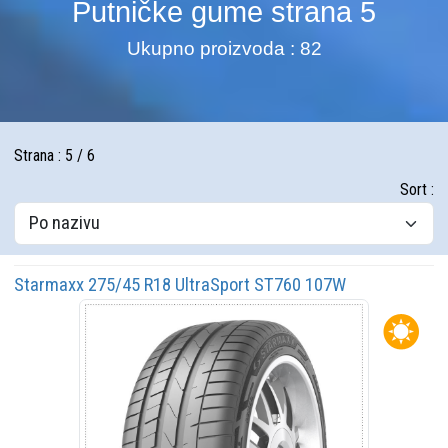
Putničke gume strana 5
Ukupno proizvoda : 82
Strana : 5 / 6
Sort :
Starmaxx 275/45 R18 UltraSport ST760 107W