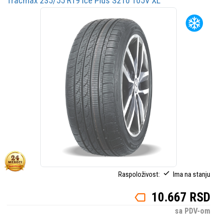
Tracmax 235/55 R19 Ice Plus S210 105V XL
Raspoloživost:
Ima na stanju
10.667 RSD
sa PDV-om