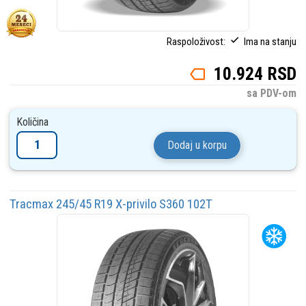
Raspoloživost:
Ima na stanju
10.924 RSD
sa PDV-om
Količina
Dodaj u korpu
Tracmax 245/45 R19 X-privilo S360 102T