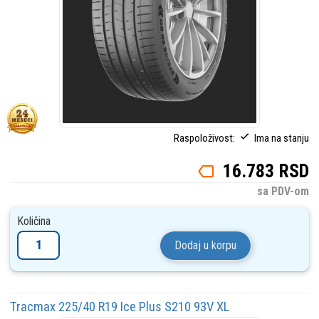
Raspoloživost:
Ima na stanju
16.783 RSD
sa PDV-om
Količina
Dodaj u korpu
Tracmax 225/40 R19 Ice Plus S210 93V XL