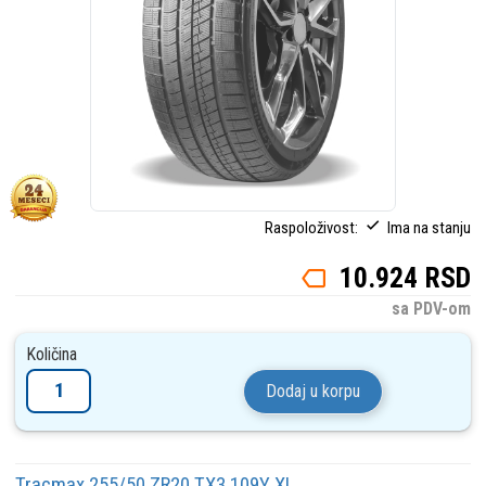
Raspoloživost:
Ima na stanju
10.924 RSD
sa PDV-om
Količina
Dodaj u korpu
Tracmax 255/50 ZR20 TX3 109Y XL