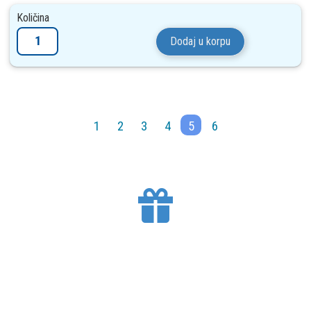
Količina
Dodaj u korpu
1
2
3
4
5
6
BESPLATNA DOSTAVA
Mesto Dobrih Guma isporučuje gume na teritoriji
Srbije. Isporuku vršimo putem kurirskih službi.