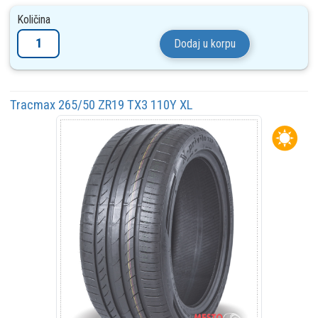
Količina
Dodaj u korpu
Tracmax 265/50 ZR19 TX3 110Y XL