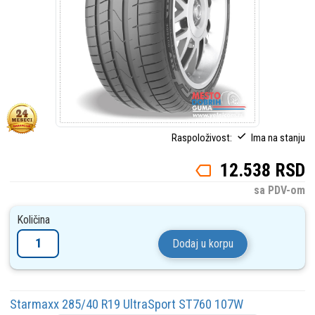
Raspoloživost:
Ima na stanju
12.538 RSD
sa PDV-om
Količina
Dodaj u korpu
Starmaxx 285/40 R19 UltraSport ST760 107W