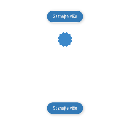
Isporuka je besplatna.
Saznajte više
24 MESECI GARANCIJE
Mesto Dobrih Guma daje garanciju na kvalitet i
funkcionalnost za svu robu iz svog prodajnog
asortimana u trajanju od 24 meseci od isporuke robe
potrošaču.
Saznajte više