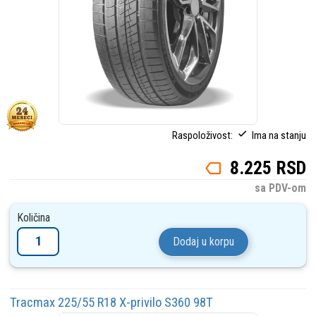
Raspoloživost:
Ima na stanju
8.225 RSD
sa PDV-om
Količina
Dodaj u korpu
Tracmax 225/55 R18 X-privilo S360 98T