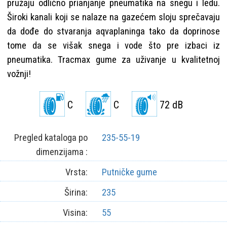
pružaju odlično prianjanje pneumatika na snegu i ledu.
Široki kanali koji se nalaze na gazećem sloju sprečavaju
da dođe do stvaranja aqvaplaninga tako da doprinose
tome da se višak snega i vode što pre izbaci iz
pneumatika. Tracmax gume za uživanje u kvalitetnoj
vožnji!
C
C
72 dB
Pregled kataloga po
235-55-19
dimenzijama :
Vrsta:
Putničke gume
Širina:
235
Visina:
55