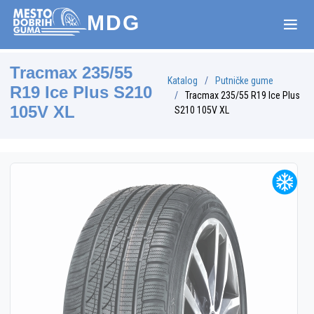
MDG
Tracmax 235/55
Katalog
Putničke gume
R19 Ice Plus S210
Tracmax 235/55 R19 Ice Plus
105V XL
S210 105V XL