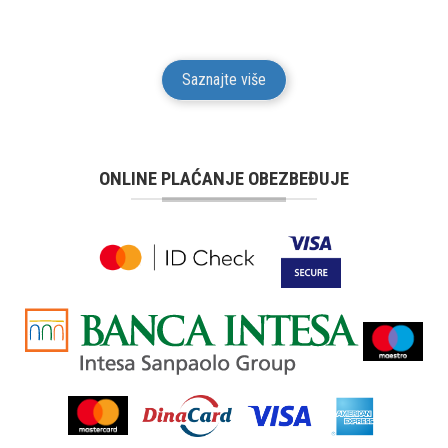
potrošaču.
Saznajte više
ONLINE PLAĆANJE OBEZBEĐUJE