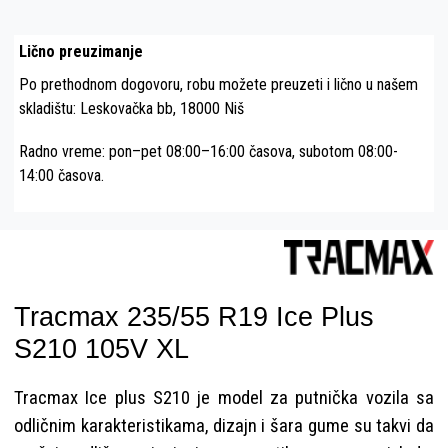
Lično preuzimanje
Po prethodnom dogovoru, robu možete preuzeti i lično u našem
skladištu: Leskovačka bb, 18000 Niš
Radno vreme: pon–pet 08:00–16:00 časova, subotom 08:00-
14:00 časova.
Tracmax 235/55 R19 Ice Plus
S210 105V XL
Tracmax Ice plus S210 je model za putnička vozila sa
odličnim karakteristikama, dizajn i šara gume su takvi da