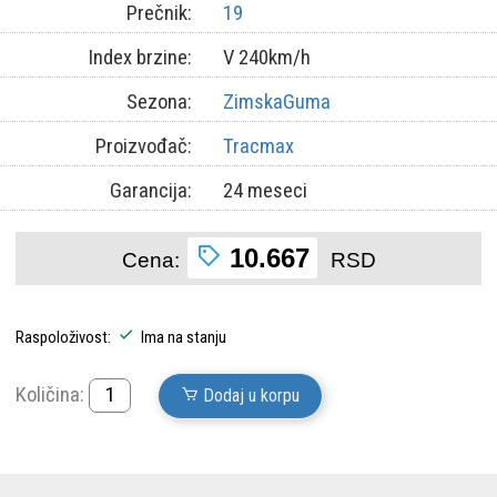
Prečnik:
19
Index brzine:
V 240km/h
Sezona:
ZimskaGuma
Proizvođač:
Tracmax
Garancija:
24 meseci
10.667
Cena:
RSD
Raspoloživost:
Ima na stanju
Količina:
Dodaj u korpu