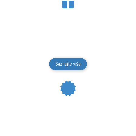
BESPLATNA DOSTAVA
Mesto Dobrih Guma isporučuje gume na teritoriji
Srbije. Isporuku vršimo putem kurirskih službi.
Isporuka je besplatna.
Saznajte više
24 MESECI GARANCIJE
Mesto Dobrih Guma daje garanciju na kvalitet i
funkcionalnost za svu robu iz svog prodajnog
asortimana u trajanju od 24 meseci od isporuke robe