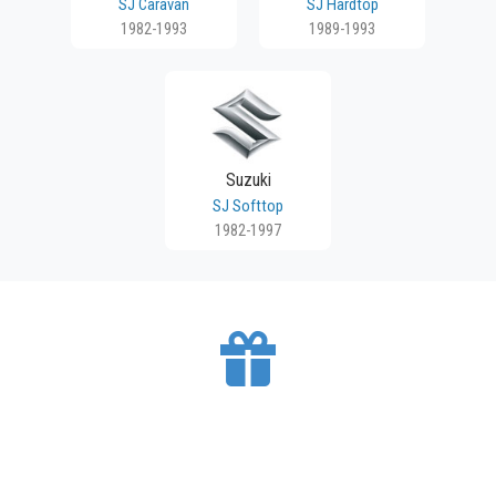
SJ Caravan
SJ Hardtop
1982-1993
1989-1993
Suzuki
SJ Softtop
1982-1997
BESPLATNA DOSTAVA
Mesto Dobrih Guma isporučuje gume na teritoriji