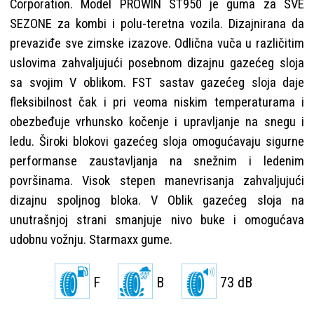
Corporation. Model PROWIN ST950 je guma za SVE
SEZONE za kombi i polu-teretna vozila. Dizajnirana da
prevaziđe sve zimske izazove. Odlična vuča u različitim
uslovima zahvaljujući posebnom dizajnu gazećeg sloja
sa svojim V oblikom. FST sastav gazećeg sloja daje
fleksibilnost čak i pri veoma niskim temperaturama i
obezbeđuje vrhunsko kočenje i upravljanje na snegu i
ledu. Široki blokovi gazećeg sloja omogućavaju sigurne
performanse zaustavljanja na snežnim i ledenim
površinama. Visok stepen manevrisanja zahvaljujući
dizajnu spoljnog bloka. V Oblik gazećeg sloja na
unutrašnjoj strani smanjuje nivo buke i omogućava
udobnu vožnju. Starmaxx gume.
F
B
73 dB