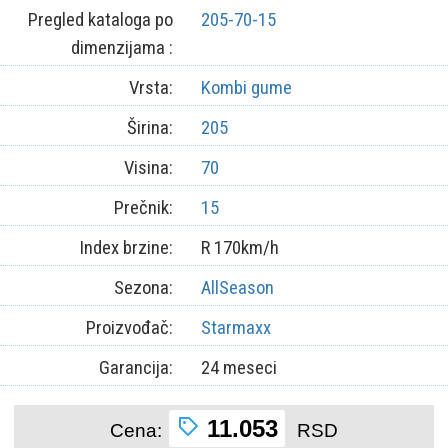
Pregled kataloga po
205-70-15
dimenzijama :
Vrsta:
Kombi gume
Širina:
205
Visina:
70
Prečnik:
15
Index brzine:
R 170km/h
Sezona:
AllSeason
Proizvođač:
Starmaxx
Garancija:
24 meseci
11.053
Cena:
RSD