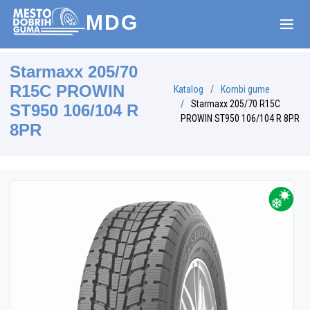
MDG
Starmaxx 205/70
R15C PROWIN
Katalog
Kombi gume
Starmaxx 205/70 R15C
ST950 106/104 R
PROWIN ST950 106/104 R 8PR
8PR