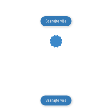
Srbije. Isporuku vršimo putem kurirskih službi.
Isporuka je besplatna.
Saznajte više
24 MESECI GARANCIJE
Mesto Dobrih Guma daje garanciju na kvalitet i
funkcionalnost za svu robu iz svog prodajnog
asortimana u trajanju od 24 meseci od isporuke robe
potrošaču.
Saznajte više