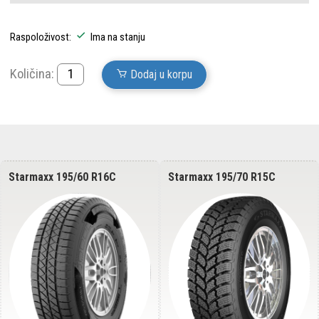
Raspoloživost:
Ima na stanju
Količina:
Dodaj u korpu
Starmaxx 195/75 R16C
Starmaxx 205/65 R16C
PROWIN ST960 107/105R 8PR
PROWIN ST960 107/105T