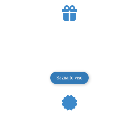
BESPLATNA DOSTAVA
Mesto Dobrih Guma isporučuje gume na teritoriji
Srbije. Isporuku vršimo putem kurirskih službi.
Isporuka je besplatna.
Saznajte više
24 MESECI GARANCIJE
Mesto Dobrih Guma daje garanciju na kvalitet i