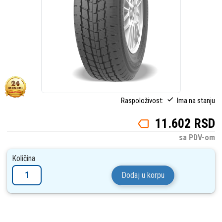
Raspoloživost:
Ima na stanju
11.602 RSD
sa PDV-om
Količina
Dodaj u korpu