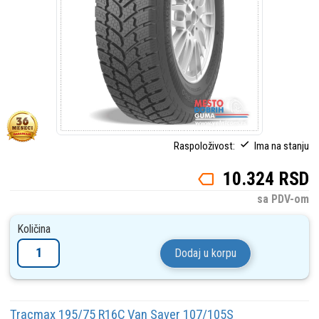
Raspoloživost:
Ima na stanju
10.324 RSD
sa PDV-om
Količina
Dodaj u korpu
Tracmax 195/75 R16C Van Saver 107/105S