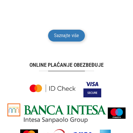
funkcionalnost za svu robu iz svog prodajnog
asortimana u trajanju od 24 meseci od isporuke robe
potrošaču.
Saznajte više
ONLINE PLAĆANJE OBEZBEĐUJE