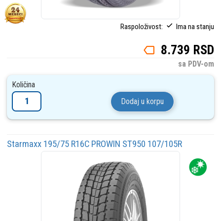
Raspoloživost:
Ima na stanju
8.739 RSD
sa PDV-om
Količina
Dodaj u korpu
Starmaxx 195/75 R16C PROWIN ST950 107/105R