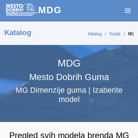
MDG
Katalog
Katalog
Vozila
MG
MDG
Mesto Dobrih Guma
MG Dimenzije guma | Izaberite
model
Pregled svih modela brenda MG