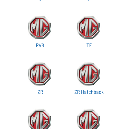
RV8
TF
ZR
ZR Hatchback