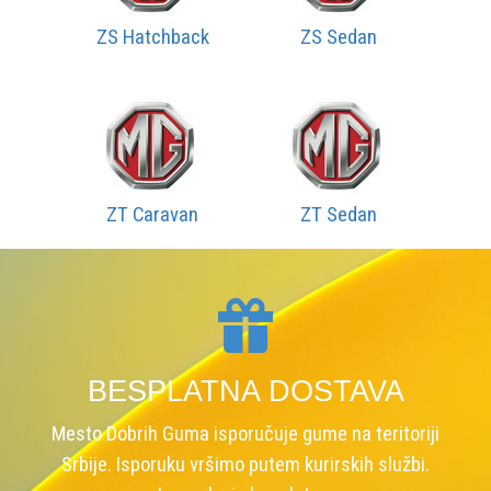
ZS Hatchback
ZS Sedan
ZT Caravan
ZT Sedan
BESPLATNA DOSTAVA
Mesto Dobrih Guma isporučuje gume na teritoriji
Srbije. Isporuku vršimo putem kurirskih službi.