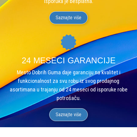
Isporuka je besplatna.
Saznajte više
24 MESECI GARANCIJE
Mesto Dobrih Guma daje garanciju na kvalitet i
funkcionalnost za svu robu iz svog prodajnog
asortimana u trajanju od 24 meseci od isporuke robe
potrošaču.
Saznajte više