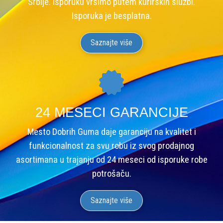
Srbije. Isporuku vršimo putem kurirskih službi.
Isporuka je besplatna.
Saznajte više
24 MESECI GARANCIJE
Mesto Dobrih Guma daje garanciju na kvalitet i
funkcionalnost za svu robu iz svog prodajnog
asortimana u trajanju od 24 meseci od isporuke robe
potrošaču.
Saznajte više