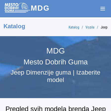
MDG
Katalog
Katalog
Vozila
Jeep
MDG
Mesto Dobrih Guma
Jeep Dimenzije guma | Izaberite
model
Pregled svih modela brenda Jeep