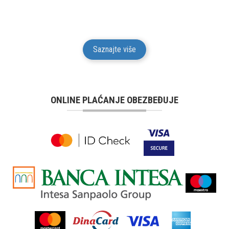
asortimana u trajanju od 24 meseci od isporuke robe
potrošaču.
Saznajte više
ONLINE PLAĆANJE OBEZBEĐUJE