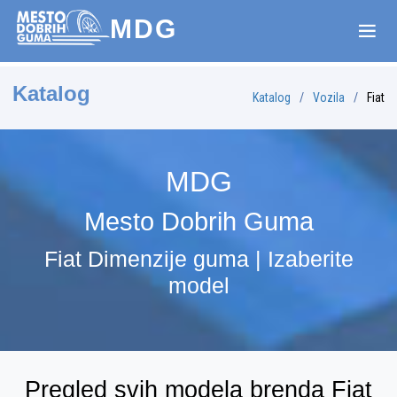
MDG
Katalog
Katalog
Vozila
Fiat
MDG
Mesto Dobrih Guma
Fiat Dimenzije guma | Izaberite
model
Pregled svih modela brenda Fiat