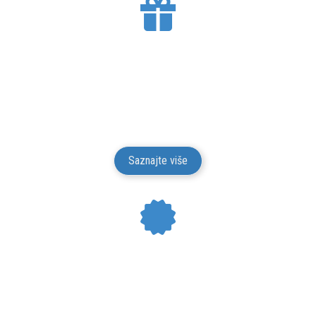
BESPLATNA DOSTAVA
Mesto Dobrih Guma isporučuje gume na teritoriji
Srbije. Isporuku vršimo putem kurirskih službi.
Isporuka je besplatna.
Saznajte više
24 MESECI GARANCIJE
Mesto Dobrih Guma daje garanciju na kvalitet i
funkcionalnost za svu robu iz svog prodajnog