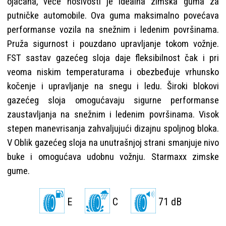
ojačana, veće nosivosti je idealna zimska guma za
putničke automobile. Ova guma maksimalno povećava
performanse vozila na snežnim i ledenim površinama.
Pruža sigurnost i pouzdano upravljanje tokom vožnje.
FST sastav gazećeg sloja daje fleksibilnost čak i pri
veoma niskim temperaturama i obezbeđuje vrhunsko
kočenje i upravljanje na snegu i ledu. Široki blokovi
gazećeg sloja omogućavaju sigurne performanse
zaustavljanja na snežnim i ledenim površinama. Visok
stepen manevrisanja zahvaljujući dizajnu spoljnog bloka.
V Oblik gazećeg sloja na unutrašnjoj strani smanjuje nivo
buke i omogućava udobnu vožnju. Starmaxx zimske
gume.
E
C
71 dB