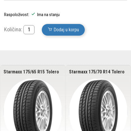
Raspoloživost:
Ima na stanju
Količina:
Dodaj u korpu
Starmaxx 175/65 R15 Tolero
Starmaxx 175/70 R14 Tolero
ST330 84T
ST330 88T