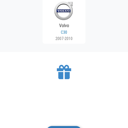
Volvo
C30
2007-2010
BESPLATNA DOSTAVA
Mesto Dobrih Guma isporučuje gume na teritoriji
Srbije. Isporuku vršimo putem kurirskih službi.
Isporuka je besplatna.