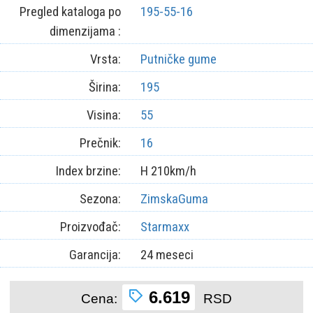
Pregled kataloga po
195-55-16
dimenzijama :
Vrsta:
Putničke gume
Širina:
195
Visina:
55
Prečnik:
16
Index brzine:
H 210km/h
Sezona:
ZimskaGuma
Proizvođač:
Starmaxx
Garancija:
24 meseci
6.619
Cena:
RSD