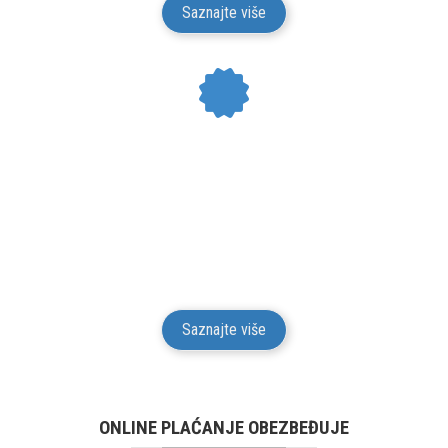
Saznajte više
24 MESECI GARANCIJE
Mesto Dobrih Guma daje garanciju na kvalitet i
funkcionalnost za svu robu iz svog prodajnog
asortimana u trajanju od 24 meseci od isporuke robe
potrošaču.
Saznajte više
ONLINE PLAĆANJE OBEZBEĐUJE