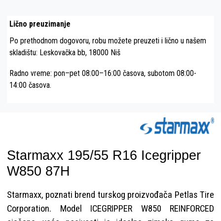
Lično preuzimanje
Po prethodnom dogovoru, robu možete preuzeti i lično u našem
skladištu: Leskovačka bb, 18000 Niš
Radno vreme: pon–pet 08:00–16:00 časova, subotom 08:00-
14:00 časova.
Starmaxx 195/55 R16 Icegripper
W850 87H
Starmaxx, poznati brend turskog proizvođača Petlas Tire
Corporation. Model ICEGRIPPER W850 REINFORCED