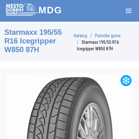
MDG
Starmaxx 195/55
Katalog
Putničke gume
R16 Icegripper
Starmaxx 195/55 R16
W850 87H
Icegripper W850 87H