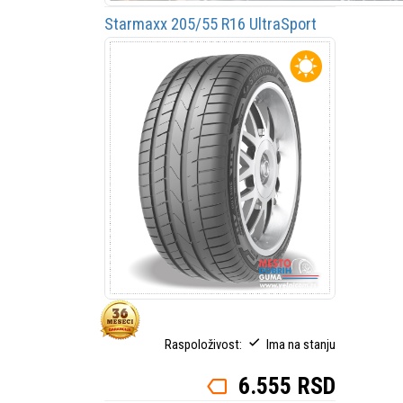
Starmaxx 205/55 R16 UltraSport
ST760 91V
rošnja
E
ovi
C
nost
71
dB
ex
V 240km/h
Raspoloživost:
Ima na stanju
6.555 RSD