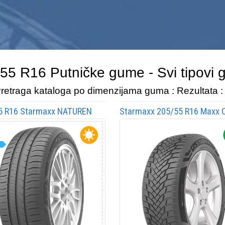
55 R16 Putničke gume - Svi tipovi
retraga kataloga po dimenzijama guma : Rezultata :
5 R16 Starmaxx NATUREN
Starmaxx 205/55 R16 Maxx 
 91H
ST582 91H
Potrošnja
C
Potrošnja
Uslovi
C
Uslovi
Bučnost
72
dB
Bučnost
Index
H 210km/h
Index
H 