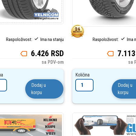
Raspoloživost:
Ima na stanju
Raspoloživost:
Ima n
6.426 RSD
7.113
sa PDV-om
sa 
na
Količina
Dodaj u
Dodaj u
korpu
korpu