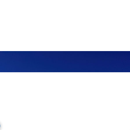
OSTAVA
24 MES
riji Srbije. Isporuku vršimo
Mesto Dobrih Guma daje garan
a je besplatna.
iz svog prodajnog asortima