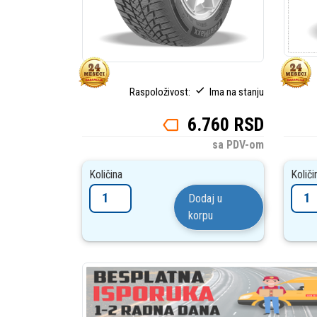
Raspoloživost:
Ima na stanju
6.760 RSD
sa PDV-om
Količina
Količi
Dodaj u
korpu