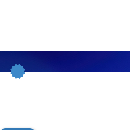
ECI GARANCIJE
ciju na kvalitet i funkcionalnost za svu robu
na u trajanju od 24 meseci od isporuke robe
potrošaču.