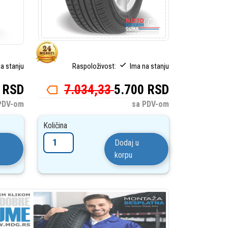
a stanju
Raspoloživost:
Ima na stanju
 RSD
7.034,33
5.700 RSD
PDV-om
sa PDV-om
Količina
Dodaj u
korpu