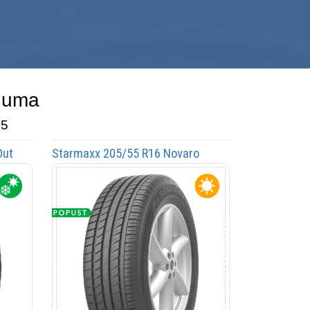
 guma
 5
Out
Starmaxx 205/55 R16 Novaro
ST532 91H
C
B
71
dB
210km/h