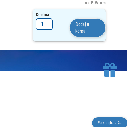
sa PDV-om
Količina
Dodaj u
korpu
BESPLATNA D
Mesto Dobrih Guma isporučuje gume na terito
putem kurirskih službi. Isporuk
Saznajte više