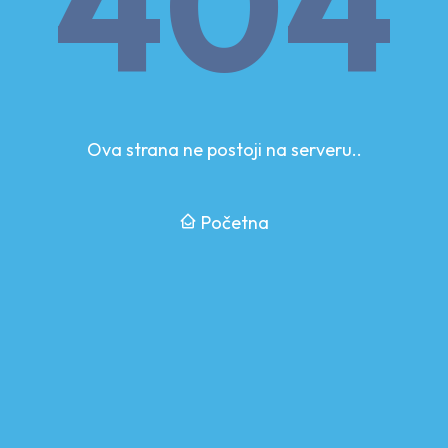
404
Ova strana ne postoji na serveru..
Početna